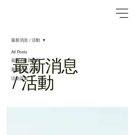
最新消息 / 活動
All Posts
最新消息
嘉賓 / 會員隨筆
最新消息 / 活動
/ 活動
活動花絮