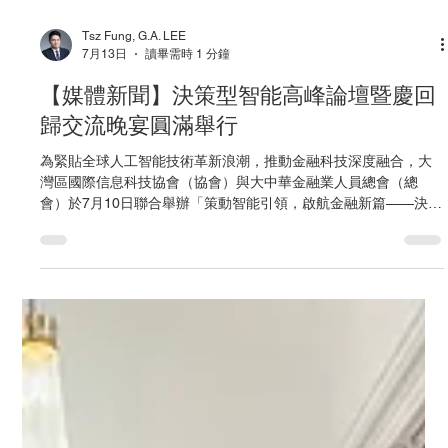
Tsz Fung, G.A. LEE
7月13日
讀畢需時 1 分鐘
【媒體新聞】決策型智能高峰論壇暨慶回
歸交流晚宴圓滿舉行
為緊貼全球人工智能技術革新浪潮，推動金融科技深度融合，大